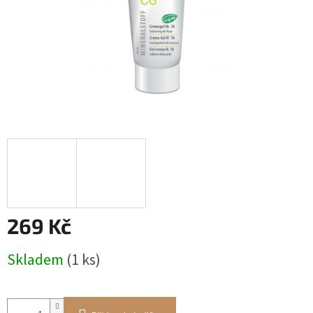
269 Kč
Měrná
Skladem
(1 ks)
cena: