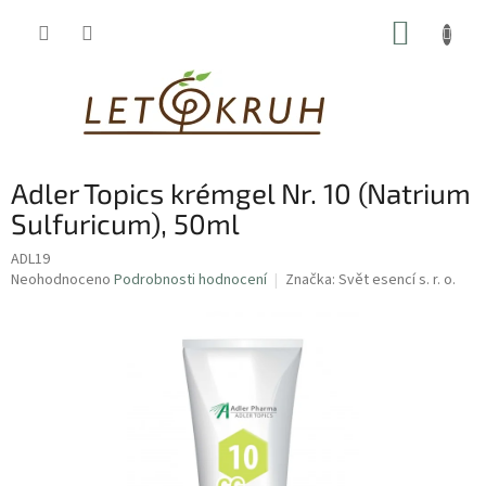
Přejít
NÁKUP
na
obsah
KOŠÍK
Adler Topics krémgel Nr. 10 (Natrium
Sulfuricum), 50ml
ADL19
Průměrné
Neohodnoceno
Podrobnosti hodnocení
Značka:
Svět esencí s. r. o.
hodnocení
produktu
je
0,0
z
5
hvězdiček.