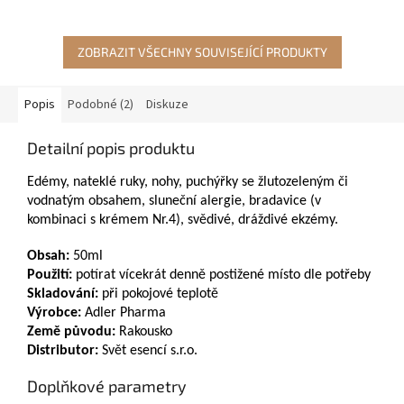
ZOBRAZIT VŠECHNY SOUVISEJÍCÍ PRODUKTY
Popis
Podobné (2)
Diskuze
Detailní popis produktu
Edémy, nateklé ruky, nohy, puchýřky se žlutozeleným či
vodnatým obsahem, sluneční alergie, bradavice (v
kombinaci s krémem Nr.4), svědivé, dráždivé ekzémy.
Obsah:
50ml
Použití:
potírat vícekrát denně postižené místo dle potřeby
Skladování:
při pokojové teplotě
Výrobce:
Adler Pharma
Země původu:
Rakousko
Distributor:
Svět esencí s.r.o.
Doplňkové parametry