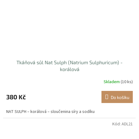
Tkáňová sůl Nat Sulph (Natrium Sulphuricum) -
korálová
Skladem
(10 ks)
380 Kč
Do košíku
NAT SULPH – korálová – sloučenina síry a sodíku
Kód:
ADL21