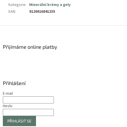
Kategorie
:
Minerální krémy a gely
EAN
:
9120016841235
Z
á
p
a
Přijímáme online platby
t
í
Přihlášení
E-mail
Heslo
PŘIHLÁSIT SE