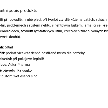
ailní popis produktu
ití při povadlé, hrubé pleti, při tvorbě ztvrdlé kůže na patách, rukách,
klin, problémech s růstem nehtů, s nehtovým lůžkem, lámající se, kře
hemoroidech, tvrdnutí lymfatických uzlin, křečových žilách, volných k
lavost kloubů).
ah:
50ml
ití:
potírat vícekrát denně postižené místo dle potřeby
dování:
při pokojové teplotě
bce:
Adler Pharma
ě původu:
Rakousko
ributor:
Svět esencí s.r.o.