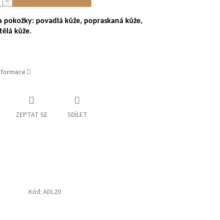
ta pokožky: povadlá kůže, popraskaná kůže,
ělá kůže.
informace
ZEPTAT SE
SDÍLET
Kód:
ADL20