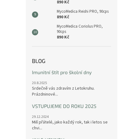
890 Kč
MycoMedica Reishi PRO, 90cps
890 Kč
MycoMedica Coriolus PRO,
90cps
890 Kč
BLOG
Imunitní štít pro školní dny
20.8.2025
Srdečně vás zdravím z Letokruhu.
Prázdninové...
VSTUPUJEME DO ROKU 2025
29.12.2024
Milí přátelé, jako každý rok, tak i letos se
chvi...