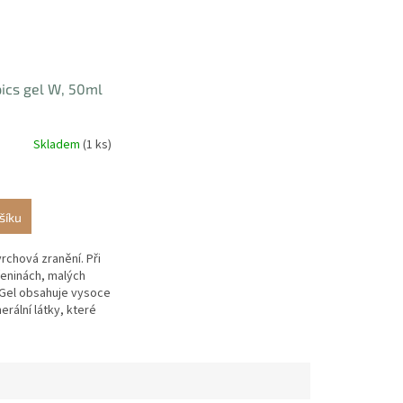
pics gel W, 50ml
Skladem
(1 ks)
šíku
rchová zranění. Při
eninách, malých
 Gel obsahuje vysoce
rální látky, které
té pro rychlou
 kůže.