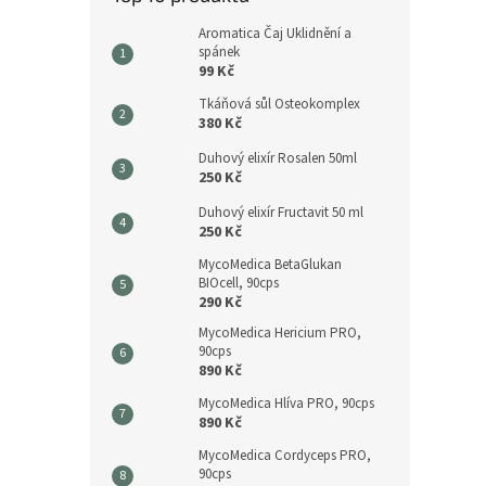
Aromatica Čaj Uklidnění a
spánek
99 Kč
Tkáňová sůl Osteokomplex
380 Kč
Duhový elixír Rosalen 50ml
250 Kč
Duhový elixír Fructavit 50 ml
250 Kč
MycoMedica BetaGlukan
BIOcell, 90cps
290 Kč
MycoMedica Hericium PRO,
90cps
890 Kč
MycoMedica Hlíva PRO, 90cps
890 Kč
MycoMedica Cordyceps PRO,
90cps