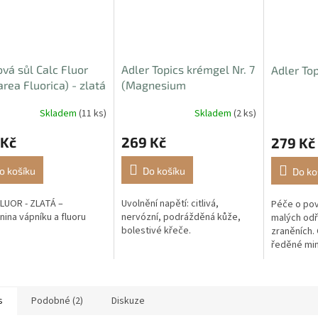
vá sůl Calc Fluor
Adler Topics krémgel Nr. 7
Adler To
area Fluorica) - zlatá
(Magnesium
phosphoricum), 50ml
Skladem
(11 ks)
Skladem
(2 ks)
 Kč
269 Kč
279 Kč
o košíku
Do košíku
Do ko
LUOR - ZLATÁ –
Uvolnění napětí: citlivá,
Péče o pov
nina vápníku a fluoru
nervózní, podrážděná kůže,
malých odř
bolestivé křeče.
zraněních.
ředěné mine
jsou důleži
regeneraci
s
Podobné (2)
Diskuze