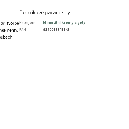
Doplňkové parametry
Kategorie
:
Minerální krémy a gely
 při tvorbě
EAN
:
9120016841143
hké nehty.
loubech