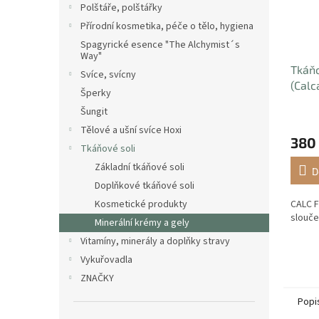
Polštáře, polštářky
Přírodní kosmetika, péče o tělo, hygiena
Spagyrické esence "The Alchymist´s
Way"
Tkáňo
Svíce, svícny
(Calc
Šperky
Šungit
Tělové a ušní svíce Hoxi
380
Tkáňové soli
Základní tkáňové soli
D
Doplňkové tkáňové soli
CALC F
Kosmetické produkty
slouče
Minerální krémy a gely
Vitamíny, minerály a doplňky stravy
Vykuřovadla
ZNAČKY
Popi