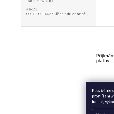
JAK S HENNOU
9.10.2024
CO JE TO HENNA? Již po tisíciletí se pě...
Z
á
p
a
t
Přijímám
í
platby
Používáme s
prohlížení w
funkce, výko