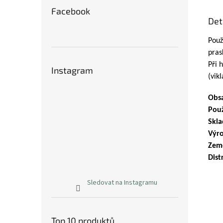
Facebook
Det
Použ
pras
Při 
Instagram
(vik
Obs
Použ
Skla
Výro
Zem
Dist
Sledovat na Instagramu
Top 10 produktů