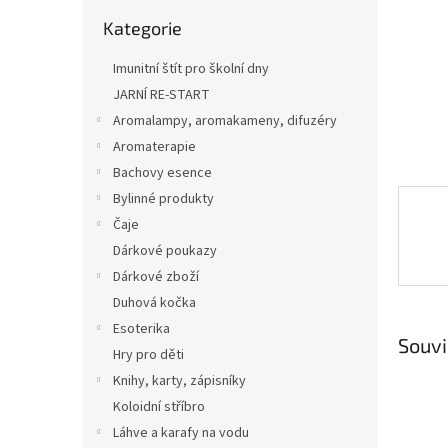
n
Přeskočit
e
Kategorie
kategorie
l
Imunitní štít pro školní dny
JARNÍ RE-START
Aromalampy, aromakameny, difuzéry
Aromaterapie
Bachovy esence
Bylinné produkty
Čaje
Dárkové poukazy
Dárkové zboží
Duhová kočka
Esoterika
Souvi
Hry pro děti
Knihy, karty, zápisníky
Koloidní stříbro
Láhve a karafy na vodu