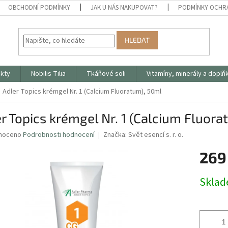
OBCHODNÍ PODMÍNKY
JAK U NÁS NAKUPOVAT?
PODMÍNKY OCHR
HLEDAT
ukty
Nobilis Tilia
Tkáňové soli
Vitamíny, minerály a doplň
Adler Topics krémgel Nr. 1 (Calcium Fluoratum), 50ml
r Topics krémgel Nr. 1 (Calcium Fluor
né
noceno
Podrobnosti hodnocení
Značka:
Svět esencí s. r. o.
ní
269
u
Měrná
Skla
cena:
ek.