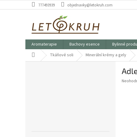
Přejít
777493939
objednavky@letokruh.com
na
obsah
Aromaterapie
Bachovy esence
Bylinné prod
Domů
Tkáňové soli
Minerální krémy a gely
P
Adle
o
s
Průměr
Neohod
t
hodnoce
r
produkt
a
je
0,0
n
z
n
5
í
hvězdič
p
a