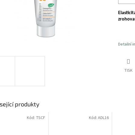
Elastici
zrohovat
Detailní 
TISK
sející produkty
Kód:
TSCF
Kód:
ADL16