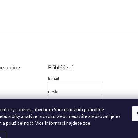
e online
Přihlášení
E-mail
Heslo
PŘIHLÁSIT SE
oubory cookies, abychom Vám umožnili pohodlné
ebu a díky analýze provozu webu neustále zlepšovali jeho
Nová registrace
Zapomenuté heslo
n a použitelnost
. Více informací najdete
zde
.